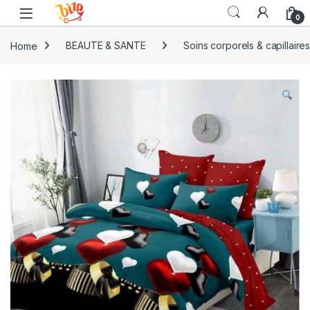
Skip to navigation
Skip to content
0
Home
BEAUTE & SANTE
Soins corporels & capillaire