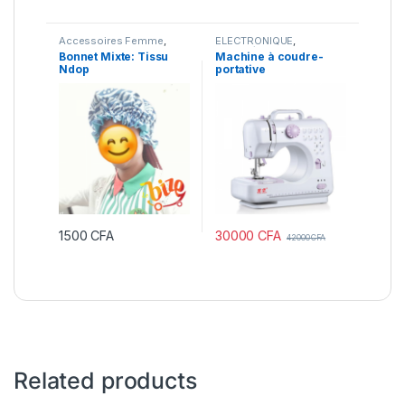
Accessoires Femme
,
ELECTRONIQUE
,
BEAUTE & SANTE
,
MODE
OUTILS/BRICOLAGE
,
Petit
Bonnet Mixte: Tissu
Machine à coudre-
FEMME
,
VENTE FLASH
Electroménager
Ndop
portative
30000
CFA
1500
CFA
42000
CFA
Related products