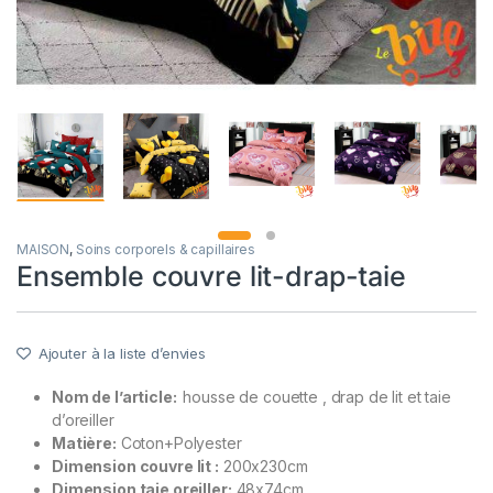
MAISON
,
Soins corporels & capillaires
Ensemble couvre lit-drap-taie
Ajouter à la liste d’envies
Nom de l’article:
housse de couette , drap de lit et taie
d’oreiller
Matière:
Coton+Polyester
Dimension couvre lit :
200x230cm
Dimension taie oreiller:
48x74cm