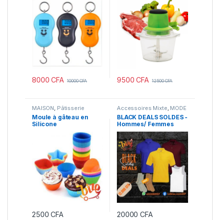
Electroménager
,
Plus
Recommandés
8000
CFA
9500
CFA
10000
CFA
12500
CFA
MAISON
,
Pâtisserie
Accessoires Mixte
,
MODE
HOMME
,
Plus
Moule à gâteau en
BLACK DEALS SOLDES -
Recommandés
,
Produits
Silicone
Hommes/ Femmes
en promotion
,
VENTE
FLASH
,
Vêtements
Homme
2500
CFA
20000
CFA